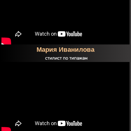
Юлия Дьячкова
эксперт по эмоциональному выгоранию