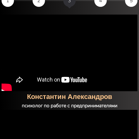
1
2
3
4
5
Туяна Цырендашиева
эксперт по недвижимости